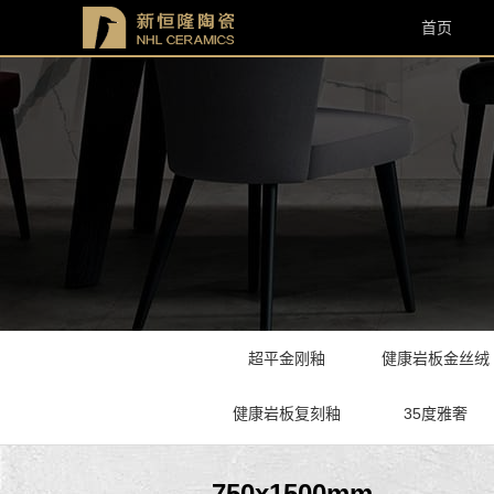
首页
超平金刚釉
健康岩板金丝绒
健康岩板复刻釉
35度雅奢
750x1500mm