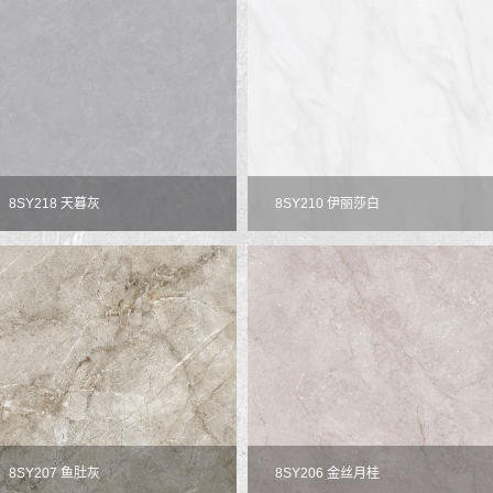
8SY218 天暮灰
8SY210 伊丽莎白
8SY207 鱼肚灰
8SY206 金丝月桂