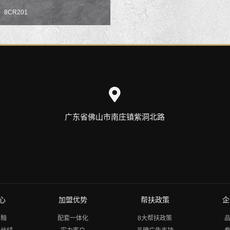
8CR201
广东省佛山市南庄镇紫洞北路
心
加盟优势
帮扶政策
企
刚釉
配套一体化
8大帮扶政策