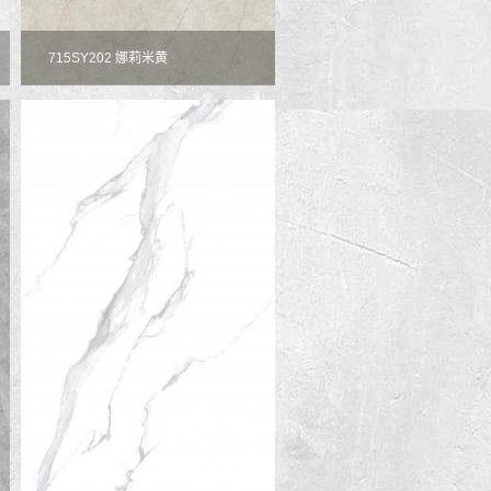
715SY202 娜莉米黄