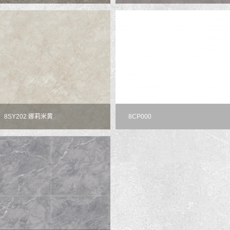
8SY202 娜莉米黄
8CP000