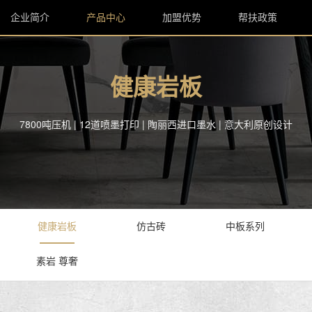
企业简介
产品中心
加盟优势
帮扶政策
健康岩板
7800吨压机 | 12道喷墨打印 | 陶丽西进口墨水 | 意大利原创设计
健康岩板
仿古砖
中板系列
素岩 尊奢