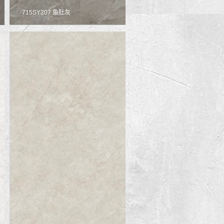
715SY207 鱼肚灰