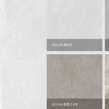
8SY248 奥迪灰
8SY208 斯里兰卡灰