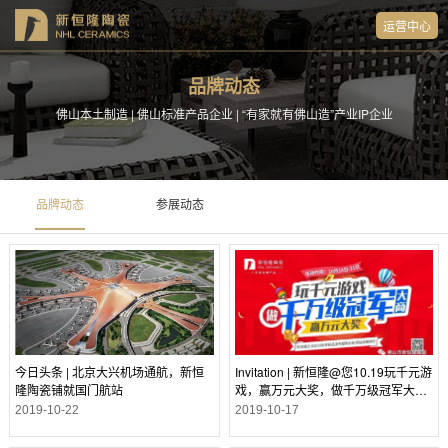
运营中心
品牌动态
佛山本土制造 | 佛山标准产品企业 | “有家就有佛山造”产业IP企业
品牌动态
参展动态
今日头条 | 北京大兴机场通航，新恒
Invitation | 新恒隆@您10.19玩千元游
隆陶瓷铺就国门航站
戏，赢万元大奖，做千万级冠军大
商！
2019-10-22
2019-10-17