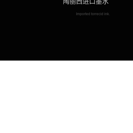
陶丽西进口墨水
Imported torrecid ink.