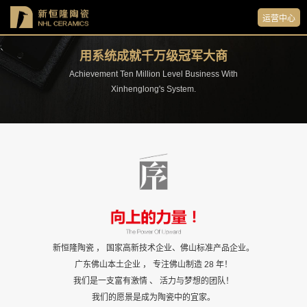
运营中心
用系统成就千万级冠军大商
Achievement Ten Million Level Business With
Xinhenglong's System.
广东新恒隆陶瓷
新恒隆陶瓷 ， 国家高新技术企业、佛山标准产品企业。
广东佛山本土企业 ， 专注佛山制造 28 年！
我们是一支富有激情 、 活力与梦想的团队！
我们的愿景是成为陶瓷中的宜家。