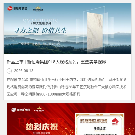
新品上市 | 新恒隆集团918大规格系列，重塑美学视界
2026-06-13
在喧嚣中沉潜·重构价值共生当行业困于内卷，我们选择溯源而上基于对918
规格消费爆发的洞察我们依托佛山制造28年工艺沉淀融合三大核心釉面技术
回应每一种空间期待900×1800mm大规格系列