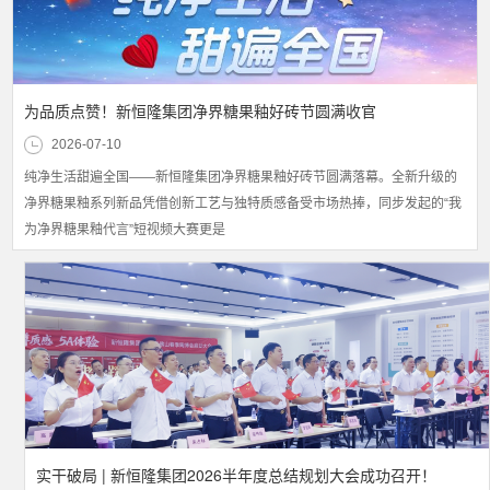
为品质点赞！新恒隆集团净界糖果釉好砖节圆满收官
2026-07-10
纯净生活甜遍全国——新恒隆集团净界糖果釉好砖节圆满落幕。全新升级的
净界糖果釉系列新品凭借创新工艺与独特质感备受市场热捧，同步发起的“我
为净界糖果釉代言”短视频大赛更是
实干破局 | 新恒隆集团2026半年度总结规划大会成功召开！